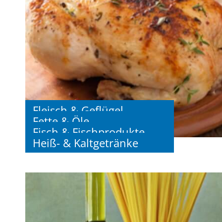
Fleisch & Geflügel
Fette & Öle
Fisch & Fischprodukte
Heiß- & Kaltgetränke